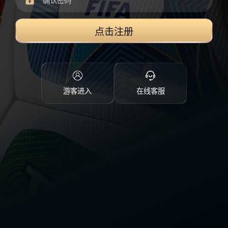
点击注册
游客进入
在线客服