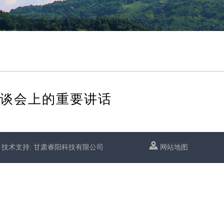
谈会上的重要讲话
技术支持:
甘肃睿阳科技有限公司
网站地图