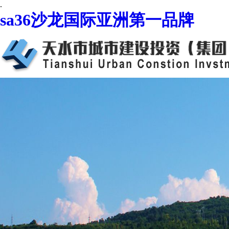
.
sa36沙龙国际亚洲第一品牌